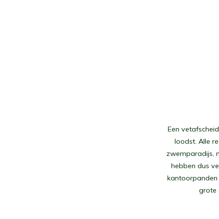
Een vetafscheide
loodst. Alle 
zwemparadijs, ma
hebben dus ver
kantoorpanden m
grote 