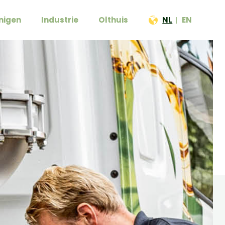
NL
EN
inigen
Industrie
Olthuis