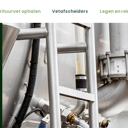
rituurvet ophalen
Vetafscheiders
Legen en re