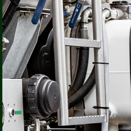
De
beste
service
voor
uw
vetput
Vetputspecialist
Olthuis
Recycling