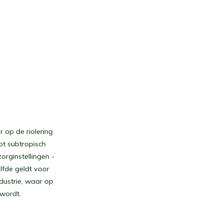
r op de riolering
ot subtropisch
orginstellingen -
lfde geldt voor
dustrie, waar op
 wordt.