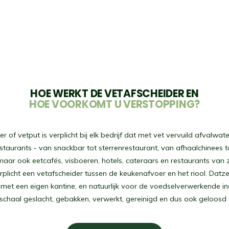
HOE WERKT DE VETAFSCHEIDER EN
HOE VOORKOMT U VERSTOPPING?
r of vetput is verplicht bij elk bedrijf dat met vet vervuild afvalwate
restaurants - van snackbar tot sterrenrestaurant, van afhaalchinees t
ar ook eetcafés, visboeren, hotels, cateraars en restaurants van z
plicht een vetafscheider tussen de keukenafvoer en het riool. Datze
et een eigen kantine, en natuurlijk voor de voedselverwerkende in
schaal geslacht, gebakken, verwerkt, gereinigd en dus ook geloosd