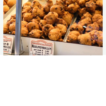
gebruikte
oliebollenolie
Inleveren is de moeite waard en
loont!